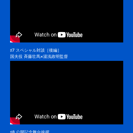
♯7 スペシャル対談［後編］
国夫役 斉藤壮馬×湯浅政明監督
♯8 公開記念舞台挨拶