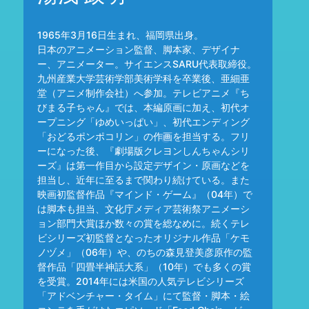
1965年3月16日生まれ、福岡県出身。
日本のアニメーション監督、脚本家、デザイナ
ー、アニメーター。サイエンスSARU代表取締役。
九州産業大学芸術学部美術学科を卒業後、亜細亜
堂（アニメ制作会社）へ参加。テレビアニメ『ち
びまる子ちゃん』では、本編原画に加え、初代オ
ープニング「ゆめいっぱい」、初代エンディング
「おどるポンポコリン」の作画を担当する。フリ
ーになった後、『劇場版クレヨンしんちゃんシリ
ーズ』は第一作目から設定デザイン・原画などを
担当し、近年に至るまで関わり続けている。また
映画初監督作品『マインド・ゲーム』（04年）で
は脚本も担当、文化庁メディア芸術祭アニメーシ
ョン部門大賞ほか数々の賞を総なめに。続くテレ
ビシリーズ初監督となったオリジナル作品「ケモ
ノヅメ」（06年）や、のちの森見登美彦原作の監
督作品「四畳半神話大系」（10年）でも多くの賞
を受賞。2014年には米国の人気テレビシリーズ
「アドベンチャー・タイム」にて監督・脚本・絵