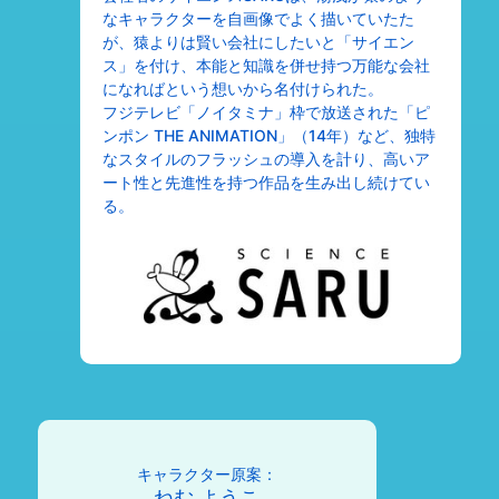
なキャラクターを自画像でよく描いていたた
が、猿よりは賢い会社にしたいと「サイエン
ス」を付け、本能と知識を併せ持つ万能な会社
になればという想いから名付けられた。
フジテレビ「ノイタミナ」枠で放送された「ピ
ンポン THE ANIMATION」（14年）など、独特
なスタイルのフラッシュの導入を計り、高いア
ート性と先進性を持つ作品を生み出し続けてい
る。
キャラクター原案：
ねむ ようこ