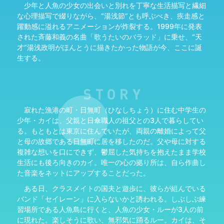
少年と人魚の少女の出会いと別れを丁寧な生活描写と繊細
な心理描写で綴りながら、“湯浅節”とも呼ぶべき、疾走感と
躍動感に溢れるアニメーションが炸裂する。1999年に発表
された斉藤和義の名曲「歌うたいのバラッド」に乗せ、“天
才”湯浅政明がほんとうに描きたかった物語が今、ここに誕
生する。
寂れた漁港の町・日無町（ひなしちょう）に住む中学生の
少年・カイは、父親と日傘職人の祖父との3人で暮らしてい
る。もともとは東京に住んでいたが、両親の離婚によって父
と母の故郷である日無町に居を移したのだ。父や母に対する
複雑な想いを口にできず、鬱屈した気持ちを抱えたまま学校
生活にも後ろ向きのカイ。唯一の心の拠り所は、自ら作曲し
た音楽をネットにアップすることだった。
ある日、クラスメイトの国夫と遊歩に、彼らが組んでいる
バンド「セイレーン」に入らないかと誘われる。しぶしぶ練
習場所である人魚島に行くと、人魚の少女・ルーが3人の前
に現れた。楽しそうに歌い、無邪気に踊るルー。カイは、そ