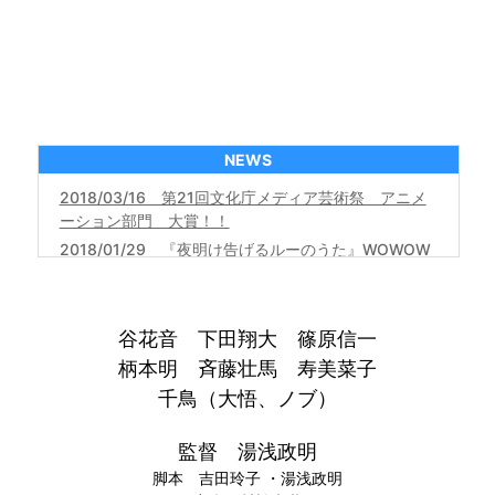
NEWS
2018/03/16 第21回文化庁メディア芸術祭 アニメ
ーション部門 大賞！！
2018/01/29 『夜明け告げるルーのうた』WOWOW
での放送決定！
2017/09/21 《映画『夜明け告げるルーのうた』展
in ササユリカフェ》開催決定！
谷花音 下田翔大 篠原信一
2017/09/19 《シッチェス・カタロニア国際ファン
柄本明 斉藤壮馬 寿美菜子
タスティック映画祭》のアニメーション部門にノミネ
千鳥（大悟、ノブ）
ート！
2017/07/12 湯浅政明監督 平成29年度文化庁長官
監督 湯浅政明
表彰決定！
脚本 吉田玲子 ・湯浅政明
2017/07/07 《オタワ国際アニメーション映画祭》