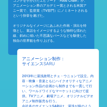
コンテを手がけたエピソード「Food Chain」が、
アニメーション界のアカデミー賞とされる米国ア
ニー賞で、監督賞（TV部門）にノミネートされる
という快挙を遂げた。
オリジナルなイメージにあふれた作画・演出を特
徴とし、童話をイメージするような独特な揺れた
線、斜めに傾いた不思議なパースなどを駆使した
独自の世界観を作り上げる。
アニメーション制作：
サイエンスSARU
2013年に湯浅政明とチェ・ウニョンで設立。内
容・映像・音楽ともにハイクオリティなアニメ
ーション作品の企画から制作までを一貫して行
い、ワールドワイドなマーケットに向けて提
供。TVアニメ、劇場アニメ、オリジナルビデオ
アニメ制作販売を行う。
会社名のサイエンスSARUは、湯浅が猿のよう