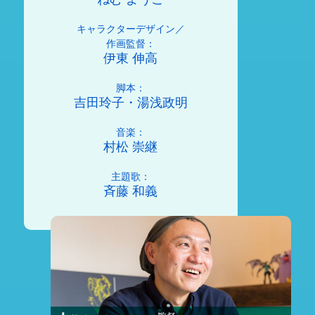
キャラクターデザイン／
作画監督：
伊東 伸高
脚本：
吉田玲子・湯浅政明
音楽：
村松 崇継
主題歌：
斉藤 和義