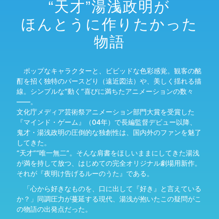
“天才”湯浅政明が
ほんとうに作りたかった
物語
ポップなキャラクターと、ビビッドな色彩感覚。観客の酩
酊を招く独特のパースどり（遠近図法）や、美しく揺れる描
線。シンプルな“動く”喜びに満ちたアニメーションの数々
――。
文化庁メディア芸術祭アニメーション部門大賞を受賞した
『マインド・ゲーム』（04年）で長編監督デビュー以降、
鬼才・湯浅政明の圧倒的な独創性は、国内外のファンを魅了
してきた。
“天才”“唯一無二”。そんな肩書をほしいままにしてきた湯浅
が満を持して放つ、はじめての完全オリジナル劇場用新作。
それが『夜明け告げるルーのうた』である。
「心から好きなものを、口に出して『好き』と言えている
か？」同調圧力が蔓延する現代、湯浅が抱いたこの疑問がこ
の物語の出発点だった。